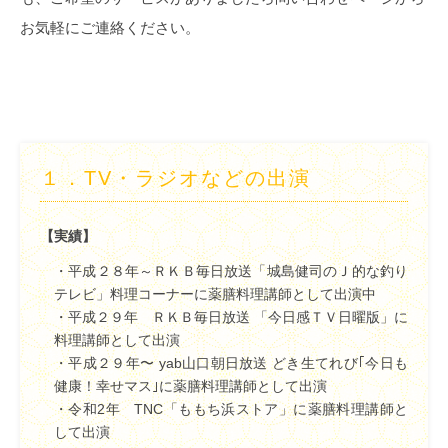
お気軽にご連絡ください。
１．
TV・ラジオなどの出演
【実績】
・平成２８年～ＲＫＢ毎日放送「城島健司のＪ的な釣り
テレビ」料理コーナーに薬膳料理講師として出演中
・平成２９年 ＲＫＢ毎日放送 「今日感ＴＶ日曜版」に
料理講師として出演
・平成２９年〜 yab山口朝日放送 どき生てれび｢今日も
健康！幸せマス｣に薬膳料理講師として出演
・令和2年 TNC「ももち浜ストア」に薬膳料理講師と
して出演