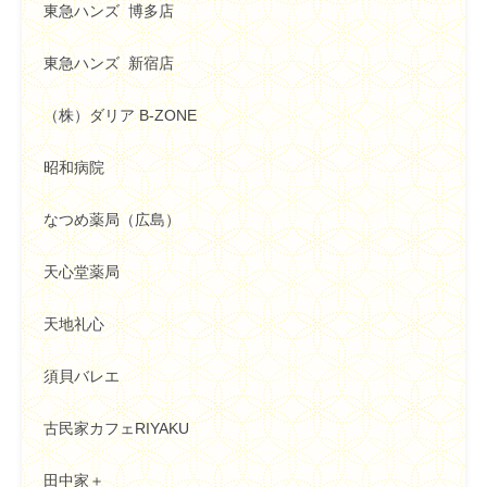
東急ハンズ
博多店
東急ハンズ
新宿店
（株）ダリア
B-ZONE
昭和病院
なつめ薬局（広島）
天心堂薬局
天地礼心
須貝バレエ
古民家カフェ
RIYAKU
田中家＋