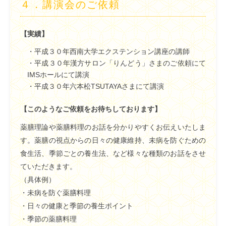
４．
講演会のご依頼
【実績】
・平成３０年西南大学エクステンション講座の講師
・平成３０年漢方サロン「りんどう」さまのご依頼にて
IMSホールにて講演
・平成３０年六本松TSUTAYAさまにて講演
【このようなご依頼をお待ちしております】
薬膳理論や薬膳料理のお話を分かりやすくお伝えいたしま
す。薬膳の視点からの日々の健康維持、未病を防ぐための
食生活、季節ごとの養生法、など様々な種類のお話をさせ
ていただきます。
（具体例）
・未病を防ぐ薬膳料理
・日々の健康と季節の養生ポイント
・季節の薬膳料理