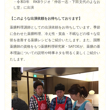
・令和3年 RKBラジオ「仲谷一志・下田文代のよなお
し堂」に出演
【このような出演依頼をお待ちしております】
薬膳料理講師としての出演依頼をお待ちしています。季節
に合わせた薬膳料理、冷え性・貧血・不眠などの様々な症
状を改善する薬膳レシピをご紹介いたします。また、国際
薬膳師の資格をもつ薬膳料理研究家・SATOEが、薬膳の基
本理論についての説明や時事ネタを明るく楽しくご紹介い
たします。