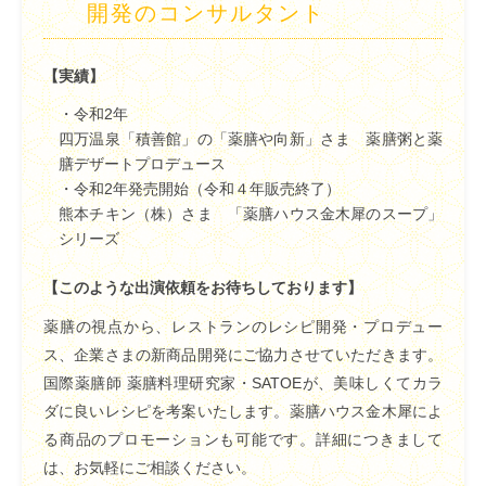
開発のコンサルタント
【実績】
・令和2年
四万温泉「積善館」の「薬膳や向新」さま 薬膳粥と薬
膳デザートプロデュース
・令和2年発売開始（令和４年販売終了）
熊本チキン（株）さま 「薬膳ハウス金木犀のスープ」
シリーズ
【このような出演依頼をお待ちしております】
薬膳の視点から、レストランのレシピ開発・プロデュー
ス、企業さまの新商品開発にご協力させていただきます。
国際薬膳師 薬膳料理研究家・SATOEが、美味しくてカラ
ダに良いレシピを考案いたします。薬膳ハウス金木犀によ
る商品のプロモーションも可能です。詳細につきまして
は、お気軽にご相談ください。