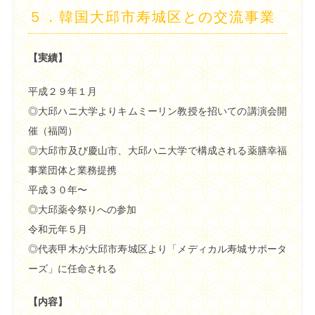
５．韓国大邱市寿城区との交流事業
【実績】
平成２９年１月
◎大邱ハニ大学よりキムミーリン教授を招いての講演会開
催（福岡）
◎大邱市及び慶山市、大邱ハニ大学で構成される薬膳幸福
事業団体と業務提携
平成３０年〜
◎大邱薬令祭りへの参加
令和元年５月
◎代表甲木が大邱市寿城区より「メディカル寿城サポータ
ーズ」に任命される
【内容】