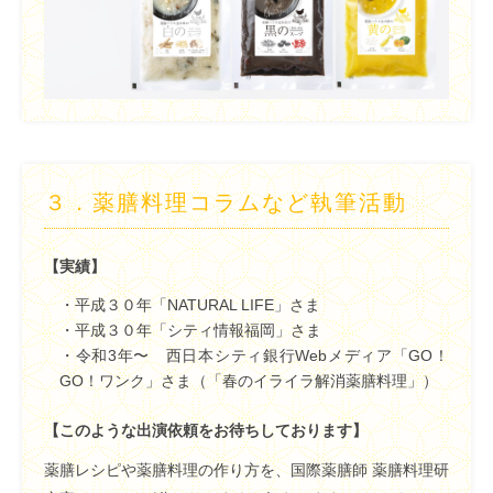
３．
薬膳料理コラムなど執筆活動
【実績】
・平成３０年「NATURAL LIFE」さま
・平成３０年「シティ情報福岡」さま
・令和3年〜 西日本シティ銀行Webメディア「GO！
GO！ワンク」さま（「春のイライラ解消薬膳料理」）
【このような出演依頼をお待ちしております】
薬膳レシピや薬膳料理の作り方を、国際薬膳師 薬膳料理研