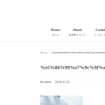
Home
About
Cooki
ホーム
金木犀について
クッキン
ホーム
＞
%e5%86%99%e7%9c%9f%e2%91%a4-%e6%9c
%e5%86%99%e7%9c%9f%e
By
satoe
|
2018-12-11