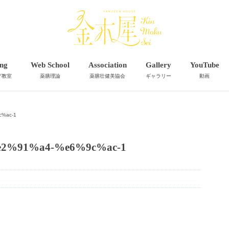
ng
Web School
Association
Gallery
YouTube
グ教室
薬膳理論
薬膳壮健美協会
ギャラリー
動画
%ac-1
2%91%a4-%e6%9c%ac-1