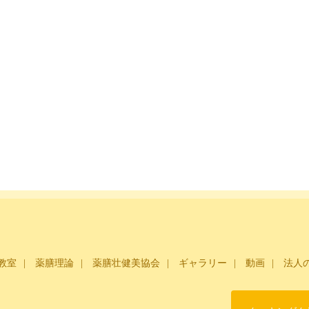
教室
薬膳理論
薬膳壮健美協会
ギャラリー
動画
法人