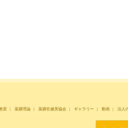
教室
薬膳理論
薬膳壮健美協会
ギャラリー
動画
法人