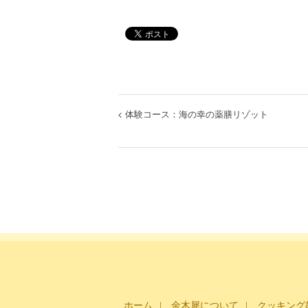
体験コース：海の幸の薬膳リゾット
イ
ベ
ン
ト
ナ
ビ
ゲ
ホーム
金木犀について
クッキング