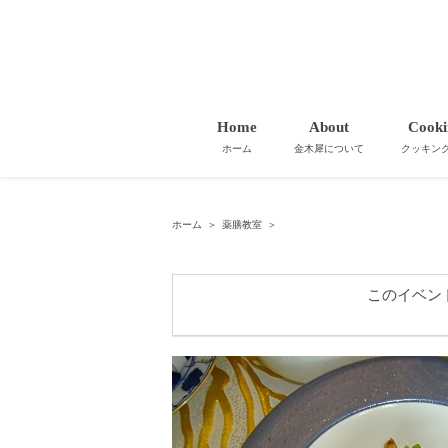
Home
About
Cooki
ホーム
金木犀について
クッキン
ホーム
＞
薬膳教室
＞
このイベン