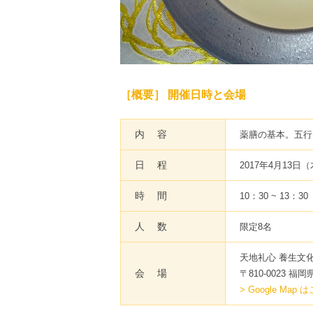
［概要］ 開催日時と会場
内 容
薬膳の基本。五行
日 程
2017年4月13日
時 間
10：30 ~ 13：30
人 数
限定8名
天地礼心 養生文
会 場
〒810-0023 
> Google Map