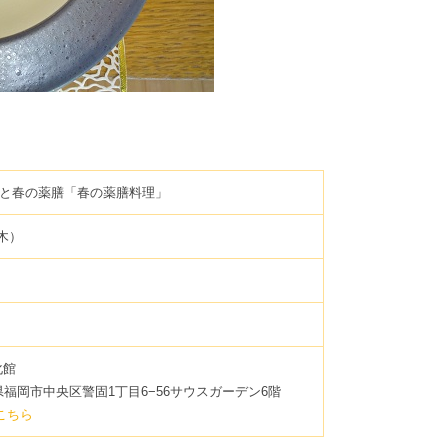
と春の薬膳「春の薬膳料理」
（木）
化館
福岡県福岡市中央区警固1丁目6−56サウスガーデン6階
 はこちら