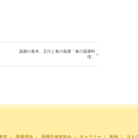
薬膳の基本。五行と春の薬膳「春の薬膳料
理」
教室
薬膳理論
薬膳壮健美協会
ギャラリー
動画
法人