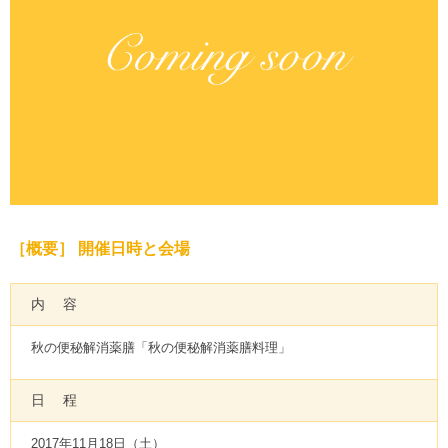
［概要］ 開催日時と会場
内 容
秋の便秘解消薬膳「秋の便秘解消薬膳料理」
日 程
2017年11月18日（土）