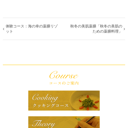
体験コース：海の幸の薬膳リゾ
秋冬の美肌薬膳「秋冬の美肌の
イ
ット
ための薬膳料理」
ベ
ン
ト
ナ
ビ
ゲ
ー
シ