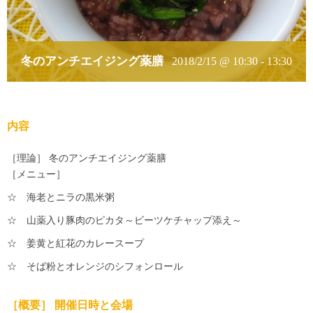
冬のアンチエイジング薬膳
2018/2/15 @ 10:30
-
13:30
内容
［理論］ 冬のアンチエイジング薬膳
［メニュー］
☆ 海老とニラの黒米粥
☆ 山薬入り豚肉のピカタ～ビーツケチャップ添え～
☆ 姜黄と紅花のカレースープ
☆ そば粉とオレンジのシフォンロール
［概要］ 開催日時と会場