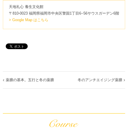
天地礼心 養生文化館
〒810-0023 福岡県福岡市中央区警固1丁目6−56サウスガーデン6階
> Google Map はこちら
薬膳の基本。五行と冬の薬膳
冬のアンチエイジング薬膳
イ
ベ
ン
ト