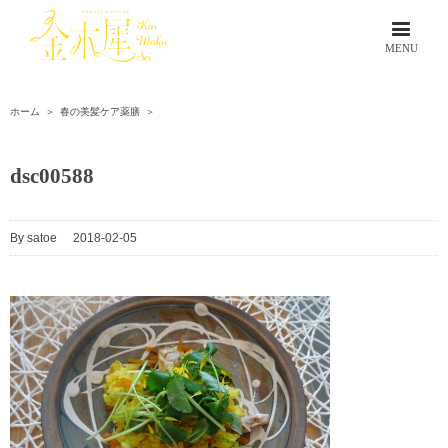
ホーム
＞
春の美髪ケア薬膳
＞
dsc00588
By
satoe
|
2018-02-05