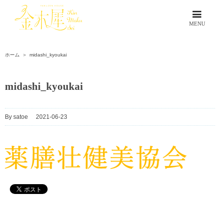
ホーム
＞
midashi_kyoukai
midashi_kyoukai
By
satoe
|
2021-06-23